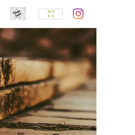
ME
NU