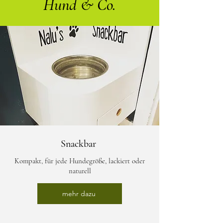
Hund & Co.
Snackbar
Kompakt, für jede Hundegröße, lackiert oder
naturell
mehr dazu