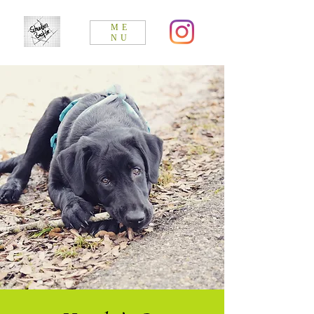
ME
NU